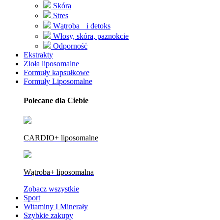
Skóra
Stres
Wątroba i detoks
Włosy, skóra, paznokcie
Odporność
Ekstrakty
Zioła liposomalne
Formuły kapsułkowe
Formuły Liposomalne
Polecane dla Ciebie
CARDIO+ liposomalne
Wątroba+ liposomalna
Zobacz wszystkie
Sport
Witaminy I Minerały
Szybkie zakupy