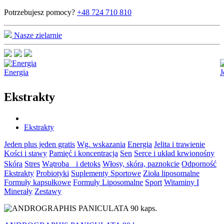
Potrzebujesz pomocy?
+48 724 710 810
Nasze zielarnie
Energia
J
Ekstrakty
Ekstrakty
Jeden plus jeden gratis
Wg. wskazania
Energia
Jelita i trawienie
Kości i stawy
Pamięć i koncentracja
Sen
Serce i układ krwionośny
Skóra
Stres
Wątroba i detoks
Włosy, skóra, paznokcie
Odporność
Ekstrakty
Probiotyki
Suplementy Sportowe
Zioła liposomalne
Formuły kapsułkowe
Formuły Liposomalne
Sport
Witaminy I
Minerały
Zestawy