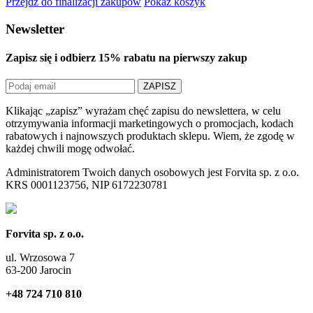
Przejdź do finalizacji zakupów
Pokaż koszyk
Newsletter
Zapisz się i odbierz
15% rabatu
na pierwszy zakup
ZAPISZ
Klikając „zapisz” wyrażam chęć zapisu do newslettera, w celu
otrzymywania informacji marketingowych o promocjach, kodach
rabatowych i najnowszych produktach sklepu. Wiem, że zgodę w
każdej chwili mogę odwołać.
Administratorem Twoich danych osobowych jest Forvita sp. z o.o.
KRS 0001123756, NIP 6172230781
Forvita sp. z o.o.
ul. Wrzosowa 7
63-200 Jarocin
+48 724 710 810