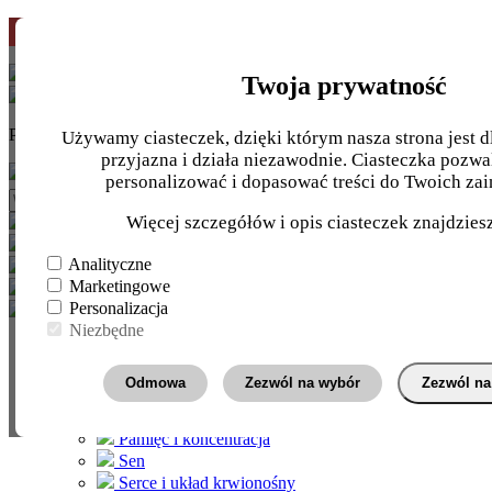
Pierwsze zamówienie
-10%
z kodem
START10
Twoja prywatność
Potrzebujesz pomocy?
INFOLINIA
+48 724 710 810
Używamy ciasteczek, dzięki którym nasza strona jest dl
przyjazna i działa niezawodnie. Ciasteczka pozwa
personalizować i dopasować treści do Twoich zai
Więcej szczegółów i opis ciasteczek znajdzie
Nasze
zielarnie
Analityczne
Marketingowe
Personalizacja
Niezbędne
Wg. wskazania
Energia
Odmowa
Zezwól na wybór
Zezwól na
Jelita i trawienie
Kości i stawy
Pamięć i koncentracja
Sen
Serce i układ krwionośny