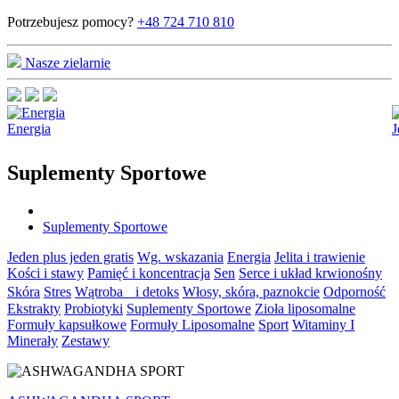
Potrzebujesz pomocy?
+48 724 710 810
Nasze zielarnie
Energia
J
Suplementy Sportowe
Suplementy Sportowe
Jeden plus jeden gratis
Wg. wskazania
Energia
Jelita i trawienie
Kości i stawy
Pamięć i koncentracja
Sen
Serce i układ krwionośny
Skóra
Stres
Wątroba i detoks
Włosy, skóra, paznokcie
Odporność
Ekstrakty
Probiotyki
Suplementy Sportowe
Zioła liposomalne
Formuły kapsułkowe
Formuły Liposomalne
Sport
Witaminy I
Minerały
Zestawy