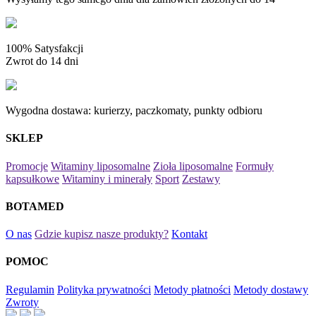
100% Satysfakcji
Zwrot do 14 dni
Wygodna dostawa: kurierzy, paczkomaty, punkty odbioru
SKLEP
Promocje
Witaminy liposomalne
Zioła liposomalne
Formuły
kapsułkowe
Witaminy i minerały
Sport
Zestawy
BOTAMED
O nas
Gdzie kupisz nasze produkty?
Kontakt
POMOC
Regulamin
Polityka prywatności
Metody płatności
Metody dostawy
Zwroty