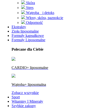
Skóra
Stres
Wątroba i detoks
Włosy, skóra, paznokcie
Odporność
Ekstrakty
Zioła liposomalne
Formuły kapsułkowe
Formuły Liposomalne
Polecane dla Ciebie
CARDIO+ liposomalne
Wątroba+ liposomalna
Zobacz wszystkie
Sport
Witaminy I Minerały
Szybkie zakupy