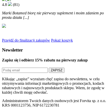
4.8
(81)
Marki Botamed biorę nie pierwszy suplement i moim zdaniem po
prostu działa [...]
Przejdź do finalizacji zakupów
Pokaż koszyk
Newsletter
Zapisz się i odbierz
15% rabatu
na pierwszy zakup
ZAPISZ
Klikając „zapisz” wyrażam chęć zapisu do newslettera, w celu
otrzymywania informacji marketingowych o promocjach, kodach
rabatowych i najnowszych produktach sklepu. Wiem, że zgodę w
każdej chwili mogę odwołać.
Administratorem Twoich danych osobowych jest Forvita sp. z o.o.
KRS 0001123756, NIP 6172230781