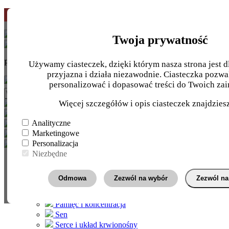
Pierwsze zamówienie
-10%
z kodem
START10
Twoja prywatność
Potrzebujesz pomocy?
INFOLINIA
+48 724 710 810
Używamy ciasteczek, dzięki którym nasza strona jest dl
przyjazna i działa niezawodnie. Ciasteczka pozwa
personalizować i dopasować treści do Twoich zai
Więcej szczegółów i opis ciasteczek znajdzie
Nasze
zielarnie
Analityczne
Marketingowe
Personalizacja
Niezbędne
Wg. wskazania
Energia
Odmowa
Zezwól na wybór
Zezwól na
Jelita i trawienie
Kości i stawy
Pamięć i koncentracja
Sen
Serce i układ krwionośny