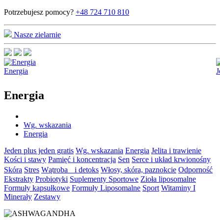
Potrzebujesz pomocy?
+48 724 710 810
Nasze zielarnie
Energia
J
Energia
Wg. wskazania
Energia
Jeden plus jeden gratis
Wg. wskazania
Energia
Jelita i trawienie
Kości i stawy
Pamięć i koncentracja
Sen
Serce i układ krwionośny
Skóra
Stres
Wątroba i detoks
Włosy, skóra, paznokcie
Odporność
Ekstrakty
Probiotyki
Suplementy Sportowe
Zioła liposomalne
Formuły kapsułkowe
Formuły Liposomalne
Sport
Witaminy I
Minerały
Zestawy