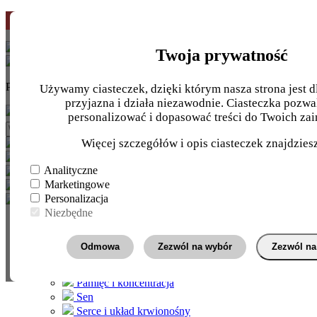
Pierwsze zamówienie
-10%
z kodem
START10
Twoja prywatność
Potrzebujesz pomocy?
INFOLINIA
+48 724 710 810
Używamy ciasteczek, dzięki którym nasza strona jest dl
przyjazna i działa niezawodnie. Ciasteczka pozwa
personalizować i dopasować treści do Twoich zai
Więcej szczegółów i opis ciasteczek znajdzie
Nasze
zielarnie
Analityczne
Marketingowe
Personalizacja
Niezbędne
Wg. wskazania
Energia
Odmowa
Zezwól na wybór
Zezwól na
Jelita i trawienie
Kości i stawy
Pamięć i koncentracja
Sen
Serce i układ krwionośny