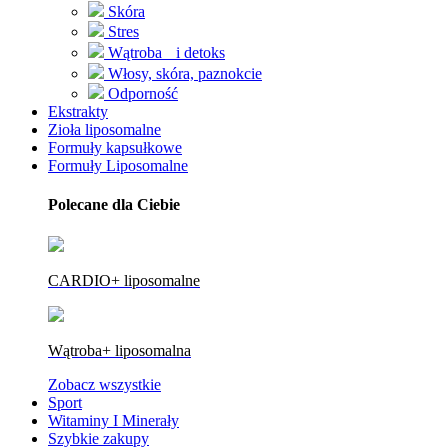
Skóra
Stres
Wątroba i detoks
Włosy, skóra, paznokcie
Odporność
Ekstrakty
Zioła liposomalne
Formuły kapsułkowe
Formuły Liposomalne
Polecane dla Ciebie
CARDIO+ liposomalne
Wątroba+ liposomalna
Zobacz wszystkie
Sport
Witaminy I Minerały
Szybkie zakupy