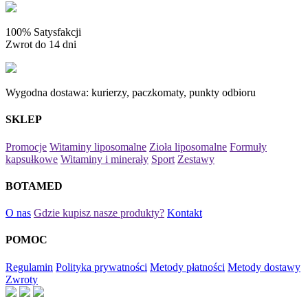
100% Satysfakcji
Zwrot do 14 dni
Wygodna dostawa: kurierzy, paczkomaty, punkty odbioru
SKLEP
Promocje
Witaminy liposomalne
Zioła liposomalne
Formuły
kapsułkowe
Witaminy i minerały
Sport
Zestawy
BOTAMED
O nas
Gdzie kupisz nasze produkty?
Kontakt
POMOC
Regulamin
Polityka prywatności
Metody płatności
Metody dostawy
Zwroty