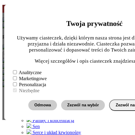
Pierwsze zamówienie
-10%
z kodem
START10
Twoja prywatność
Potrzebujesz pomocy?
INFOLINIA
+48 724 710 810
Używamy ciasteczek, dzięki którym nasza strona jest dl
przyjazna i działa niezawodnie. Ciasteczka pozwa
personalizować i dopasować treści do Twoich zai
Więcej szczegółów i opis ciasteczek znajdzie
Nasze
zielarnie
Analityczne
Marketingowe
Personalizacja
Niezbędne
Wg. wskazania
Energia
Odmowa
Zezwól na wybór
Zezwól na
Jelita i trawienie
Kości i stawy
Pamięć i koncentracja
Sen
Serce i układ krwionośny