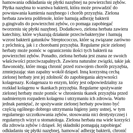
hamowania odkładania się płytki nazębnej na powierzchni zębów.
Płytka nazębna to warstwa bakterii, która może prowadzić do
powstawania kamienia nazębnego i chorób przyzębia. Zielona
herbata zawiera polifenole, które hamują adhezję bakterii
p.gingivalis do powierzchni zębów, co pomaga zapobiegać
tworzeniu się płytki nazębnej. Dodatkowo, zielona herbata zawiera
katechiny, które wykazują działanie przeciwbakteryjne i hamują
wzrost bakterii gatunków Streptococcus, które są związane zarówno
z próchnicą, jak i z chorobami przyzębia. Regularne picie zielonej
herbaty może pomóc w ograniczeniu ilości tych bakterii na
powierzchni zębów. Ponadto, zielona herbata jest znana ze swoich
właściwości przeciwzapalnych. Zawiera naturalne związki, takie jak
flawonoidy, które mogą chronić przed rozwojem chorób przyzębia,
zmniejszając stan zapalny wokół dziąseł. Inną korzystną cechą
zielonej herbaty jest jej zdolność do zapobiegania aktywności
kolagenazy. Kolagenaza to enzym, który jest odpowiedzialny za
rozkład kolagenu w tkankach przyzębia. Regularne spożywanie
zielonej herbaty może pomóc w chronieniu tkanek przyzębia przed
nadmiernym rozpadem kolagenu i utrzymaniu ich zdrowia. Warto
jednak pamiętać, że spożywanie zielonej herbaty powinno być
częścią ogólnego dobrego utrzymania higieny jamy ustnej, w tym
regularnego szczotkowania zębów, stosowania nici dentystycznej i
regularnych wizyt u stomatologa. Zielona herbata ma wiele korzyści
dla zdrowia zębów i dziąseł. Jej składniki pomagają zapobiegać
odkładaniu się płytki nazębnej, hamować adhezję bakterii, chronić