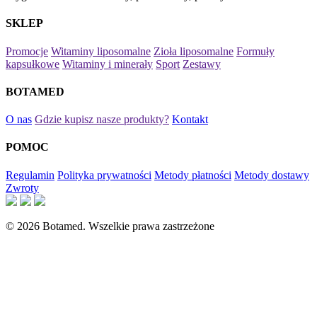
SKLEP
Promocje
Witaminy liposomalne
Zioła liposomalne
Formuły
kapsułkowe
Witaminy i minerały
Sport
Zestawy
BOTAMED
O nas
Gdzie kupisz nasze produkty?
Kontakt
POMOC
Regulamin
Polityka prywatności
Metody płatności
Metody dostawy
Zwroty
© 2026 Botamed. Wszelkie prawa zastrzeżone