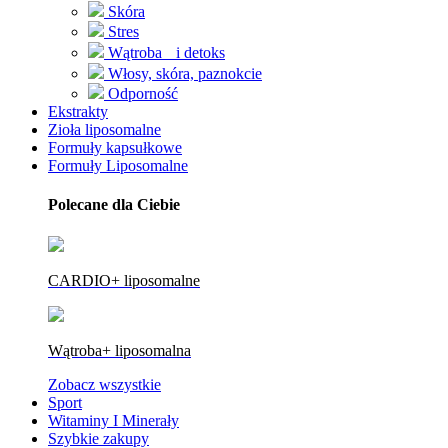
Skóra
Stres
Wątroba i detoks
Włosy, skóra, paznokcie
Odporność
Ekstrakty
Zioła liposomalne
Formuły kapsułkowe
Formuły Liposomalne
Polecane dla Ciebie
CARDIO+ liposomalne
Wątroba+ liposomalna
Zobacz wszystkie
Sport
Witaminy I Minerały
Szybkie zakupy